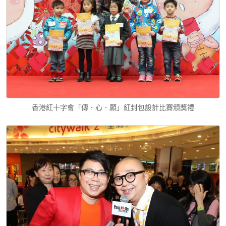
香港紅十字會「傳．心．願」紅封包設計比賽頒獎禮